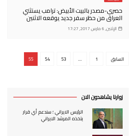
حصري-مصدر بالبيت الأبيض: ترامب يستثني
العراق من حظر سفر جديد يوقعه الاثنين
الإثنين, 6 مارس 2017, 17:27
تصفّح
السابق
1
…
53
54
55
المقالات
زوارنا يشاهدون الان
الرئيس الايراني ؛ سندعم أي قرار
يتخذه المرشد الايراني