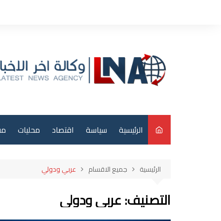
لتجاوز
لى
لمحتوى
الرئيسية
سياسة
اقتصاد
محليات
مق
م
الرئيسية
جميع الاقسام
عربي ودولي
عر
التصنيف:
عربي ودولي
دو