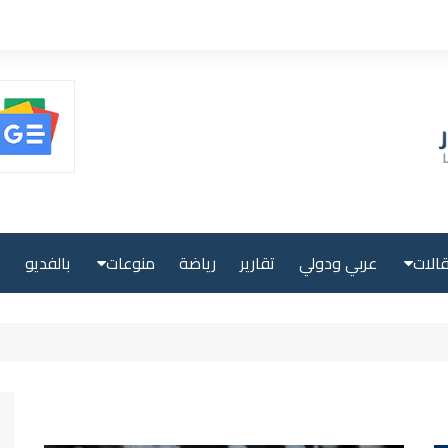
الات
عربي ودولي
تقارير
رياضة
منوعات
بالفديو
ا
حلية
صحة ولياقة
بية
علوم وتكنولوجيا
لية
سياحة