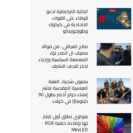
من نحن
الكتلة التركمانية تدعو
اتصل بنا
للإبقاء على القوات
الاتحادية في كركوك
وطوزخورماتو
صالح العراقي : من فوائد
مضيف ال الصدر ترك
المعمعة السياسية وإحياء
لذكر النجف الاشرف
بمليون شجرة.. العتبة
العباسية المقدسة تباشر
إنشاء حزام أخضر بطول 90
كيلومترًا في كربلاء
هواوي تطلق أول تلفاز
لها بإضاءة خلفية RGB
MiniLED