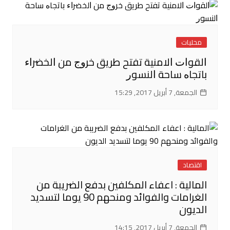
محليات
ﺍﻟﻘﻮﺍﺕ ﺍﻻﻣﻨﻴﺔ ﺗﻔﺘﺢ ﻃﺮﻳﻖ ﺧﺮﻭﺝ ﻣﻦ ﺍﻟﺨﻀﺮﺍﺀ
ﺑﺎﺗﺠﺎﻩ ﺳﺎﺣﺔ ﺍﻟﻨﺴﻮﺭ
الجمعة, 7 أبريل 2017, 15:29
اقتصاد
المالية : اعفاء المكلفين بدفع الضريبة من
الغرامات والفوائد ومنحهم 90 يوما لتسديد
الديون
الجمعة, 7 أبريل 2017, 14:15