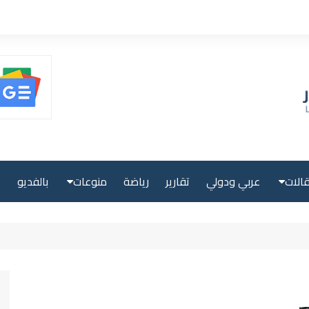
الات
عربي ودولي
تقارير
رياضة
منوعات
بالفديو
ا
حلية
صحة ولياقة
بية
علوم وتكنولوجيا
لية
سياحة