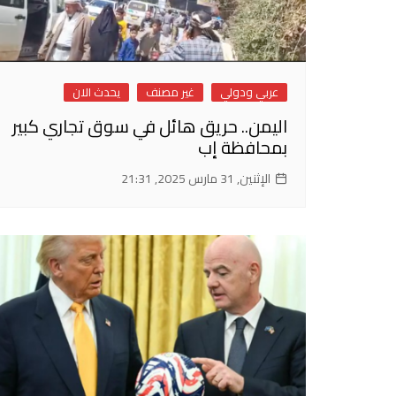
عربي ودولي
غير مصنف
يحدث الان
اليمن.. حريق هائل في سوق تجاري كبير
بمحافظة إب
الإثنين, 31 مارس 2025, 21:31