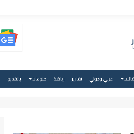
الات
عربي ودولي
تقارير
رياضة
منوعات
بالفديو
ا
حلية
صحة ولياقة
بية
علوم وتكنولوجيا
لية
سياحة