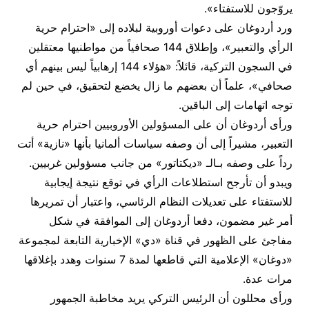
يروّجون للاستفتاء».
ورد أردوغان على دعوات أوروبية لبلاده إلى «احترام حرية
الرأي والتعبير»، وإطلاق 144 صحافياً من مواطنيها معتقلين
في السجون التركية، قائلاً: «هؤلاء 144 إرهابياً ليس بينهم أي
صحافي»، علماً أن بعضهم ما زال يخضع لتحقيق، في حين لم
توجه اتهامات إلى الباقين.
ورأى أردوغان أن على المسؤولين الأوروبيين احترام حرية
التعبير، مشيراً إلى أن وصفه سياسات ألمانيا بأنها «نازية» أتت
رداً على وصفه بـالـ «ديكتاتور» من جانب مسؤولين غربيين.
ويبدو أن تأرجح استطلاعات الرأي في توقع نتيجة إيجابية
للاستفتاء على تعديلات النظام الرئاسي، واعتبار أن تمريرها
أمر غير مضمون، دفعا أردوغان إلى الموافقة في شكل
مفاجئ على الظهور في قناة «دي» الإخبارية التابعة لمجموعة
«دوغان» الإعلامية التي قاطعها لمدة 7 سنوات وهدد بإغلاقها
مرات عدة.
ورأى محللون أن الرئيس التركي يريد مخاطبة الجمهور