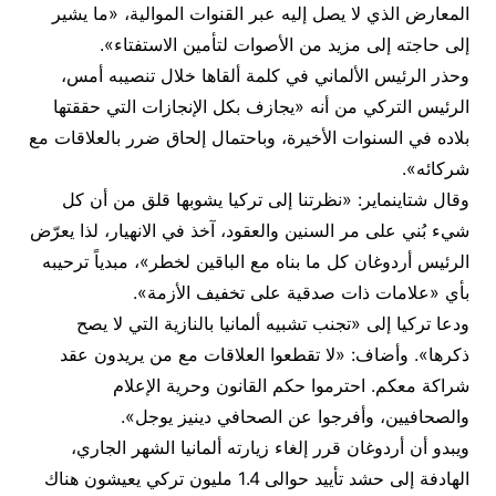
المعارض الذي لا يصل إليه عبر القنوات الموالية، «ما يشير
إلى حاجته إلى مزيد من الأصوات لتأمين الاستفتاء».
وحذر الرئيس الألماني في كلمة ألقاها خلال تنصيبه أمس،
الرئيس التركي من أنه «يجازف بكل الإنجازات التي حققتها
بلاده في السنوات الأخيرة، وباحتمال إلحاق ضرر بالعلاقات مع
شركائه».
وقال شتاينماير: «نظرتنا إلى تركيا يشوبها قلق من أن كل
شيء بُني على مر السنين والعقود، آخذ في الانهيار، لذا يعرّض
الرئيس أردوغان كل ما بناه مع الباقين لخطر»، مبدياً ترحيبه
بأي «علامات ذات صدقية على تخفيف الأزمة».
ودعا تركيا إلى «تجنب تشبيه ألمانيا بالنازية التي لا يصح
ذكرها». وأضاف: «لا تقطعوا العلاقات مع من يريدون عقد
شراكة معكم. احترموا حكم القانون وحرية الإعلام
والصحافيين، وأفرجوا عن الصحافي دينيز يوجل».
ويبدو أن أردوغان قرر إلغاء زيارته ألمانيا الشهر الجاري،
الهادفة إلى حشد تأييد حوالى 1.4 مليون تركي يعيشون هناك