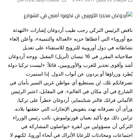
ناقض الرئيس التركي رجب طيب أردوغان إشارات «التهدئة
مع أوروبا» التي أعطاها حزبه «العدالة والتنمية»، وأعلن إلغاء
نشاطاته في دول أوروبية للترويج للاستفتاء على تعديل
صلاحياته المقرر في 16 نيسان (أبريل) المقبل. ووجه أردوغان
أشد وأقوى تحذير للغرب والأوروبيين، قائلاً: «ليست تركيا دولة
يُطرد وزراؤها أو يردون عن أبواب الدول. إذا استمرت
تصرفاتكم تلك، لن يستطيع أي مواطن غربي السير بأمان في
الشارع في أي مكان في العالم». في المقابل، اعتبر الرئيس
الألماني فرانك فالتر شتاينماير، أردوغان خطراً على تركيا،
ورأى أن تصرفاته تهدد بتقويض الإنجازات التي حققتها بلاده.
تزامن ذلك مع تأكيد نعمان قورتولموش، نائب رئيس الوزراء
التركي أن مسؤولين من أنقرة «يواصلون المشاركة في
اجتماعات ومحادثات للرعايا الأتراك في أنحاء أوروبا، لكنهم لا