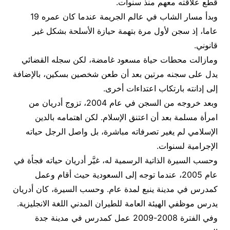
قطع علاقته معهم منذ سنوات.
وبدأ مسار الشاب في عالم الجريمة عندما كان عمره 19
عاما، إذ سجن لأول مرة بتهمة حيازة الأسلحة بشكل غير
قانوني.
ومازالت محطات حياة مسعود غامضة، لكن سجله القضائي
يدل على سجنه مرتين بعد أن طعن شخصين بسكين، بالإضافة
إلى إدانته بارتكاب اعتداءات أخرى.
وبعد خروجه من السجن في عام 2004، تزوج أدريان من
امرأة مسلمة بعد أن اعتنق الإسلام. لكن اهتمامه بالدين
الإسلامي لم يغير تصرفاته مباشرة، بل واصل الرجل حياته
الإجرامية لسنوات.
وحسب السيرة الذاتية الرسمية له، غيَّر أدريان حياته فجأة في
عام 2005، عندما توجه إلى السعودية حيث أقام وعمل
كمدرس في مدينة ينبع لمدة عام. وحسب السيرة، كان أدريان
يدرس موظفي الهيئة العامة للطيران المدني اللغة الانجليزية.
وفي الفترة 2008-2009 عمل كمدرس في مدينة جدة