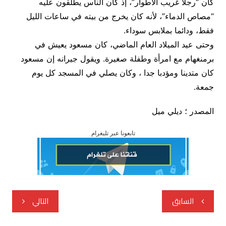
كان “رجلا غريب الأطوار”، إذ كان الناس يطلقون عليه
“مصاص الدماء”، لأنه كان يخرج من بيته في ساعات الليل
فقط، ودائما بملابس سوداء.
وحتى عيد الميلاد العام الماضي، كان مسعود يعيش في
برمنغهام مع امرأة وطفلة صغيرة. ويقول جيرانه إن مسعود
كان متدينا ومؤدبا جدا ، وكان يصلي في المسجد كل يوم
جمعة.
المصدر ؛ ديلي ميل
تابعونا عبر تليغرام
تصفّح
السابق
التالي
المقالات