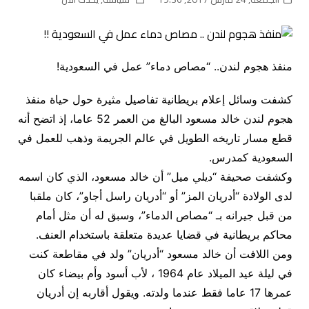
منفذ هجوم لندن.. “مصاص دماء” عمل في السعودية!
كشفت وسائل إعلام بريطانية تفاصيل مثيرة حول حياة منفذ
هجوم لندن خالد مسعود البالغ من العمر 52 عاما، إذ اتضح أنه
قطع مسار تاريخه الطويل في عالم الجريمة وذهب للعمل في
السعودية كمدرس.
وكشفت صحيفة “ديلي ميل” أن خالد مسعود، الذي كان اسمه
لدى الولادة “أدريان المز” أو “أدريان راسل أجاو”، كان ملقبا
من قبل جيرانه بـ “مصاص الدماء”، وسبق له أن مثل أمام
محاكم بريطانية في قضايا عديدة متعلقة باستخدام العنف.
ومن اللافت أن خالد مسعود “أدريان” ولد في مقاطعة كنت
في ليلة عيد الميلاد عام 1964 ، لأب أسود وأم بيضاء كان
عمرها 17 عاما فقط عندما ولدته. ويقول أقاربه إن أدريان