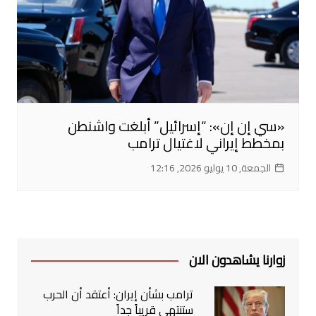
«سي إن إن»: “إسرائيل” أبلغت واشنطن
بمخطط إيراني لاغتيال ترامب
الجمعة, 10 يوليو 2026, 12:16
زوارنا يشاهدون الان
ترامب بشأن إيران: أعتقد أن الحرب
ستنتهي قريباً جداً