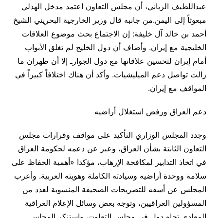
عبداللطيف الزياني، أن مجلس التعاون اعتمد مدخل الهذلي
مبعوثاً إلى اليمن.من جانبه قال وزير الخارجية البحريني الشيخ
أحمد بن خالد آل خليفة: إن الاجتماع بحث موضوع العلاقات
الخليجية مع إيران. وأضاف أن دول الخليج لم تغلق الأبواب
أمام إيران لتحسين علاقاتها مع دول الجوارـ إلا أن طهران ما
زالت تواصل دعم الميليشيات. وأكد أن هناك اختلافاً كبيراً في
المواقف مع إيران.
دعم العراق ورفض استغلال أراضيه
وجدد المجلس الوزاري التأكيد على مواقف وقرارات مجلس
التعاون الثابتة بشأن العراق، وعبر عن دعمه لحكومة العراق
في اتخاذ التدابير لمكافحة الإرهاب، مؤكدا «أهمية الحفاظ على
سلامة ووحدة أراضيه وسيادته الكاملة وهويته العربية. وأعرب
المجلس عن أسفه للتصريحات الصحيفة المنسوبة لعدد من
المسؤولين العراقيين، وتوجه بعض وسائل الإعلام العراقية
المعادي تجاه دول في مجلس التعاون، واستنكر المجلس