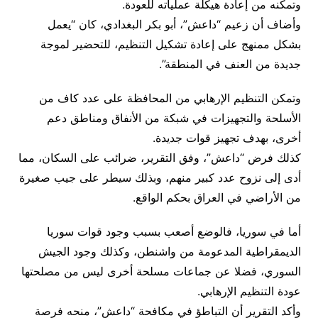
وتمكنه من إعادة هيكلة عملياته للعودة.
وأضاف أن زعيم “داعش”، أبو بكر البغدادي، كان “يعمل
بشكل ممنهج على إعادة تشكيل التنظيم، للتحضير لموجة
جديدة من العنف في المنطقة”.
وتمكن التنظيم الإرهابي من المحافظة على عدد كاف من
الأسلحة والتجهيزات في شبكة من الأنفاق ومناطق دعم
أخرى، بهدف تجهيز قوات جديدة.
كذلك فرض “داعش”، وفق التقرير، ضرائب على السكان، مما
أدى إلى نزوح عدد كبير منهم، وبذلك سيطر على جيب صغيرة
من الأراضي في العراق بحكم الواقع.
أما في سوريا، فالوضع أصعب بسبب وجود قوات سوريا
الديمقراطية المدعومة من واشنطن، وكذلك وجود الجيش
السوري، فضلا عن جماعات مسلحة أخرى ليس من مصلحتها
عودة التنظيم الإرهابي.
وأكد التقرير أن التباطؤ في مكافحة “داعش”، منحه فرصة