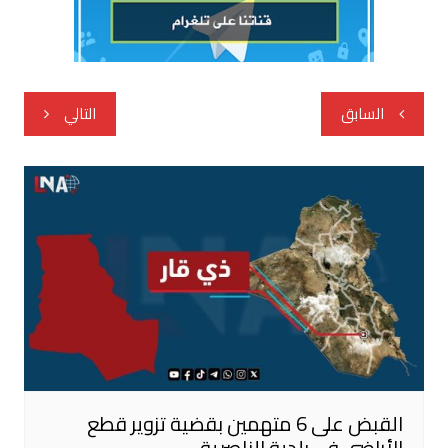
تصفّح
السابق
التالي
المقالات
القبض على 6 متهمين بقضية تزوير قطع
الأراضي في بلدية الناصرية