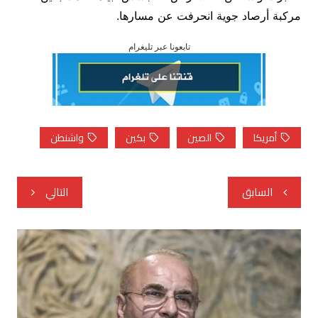
مركبة أرصاد جوية انحرفت عن مسارها.
تابعونا عبر تليغرام
أمريكا
الصين
بكين
واشنطن
تصفّح
السابق
التالي
المقالات