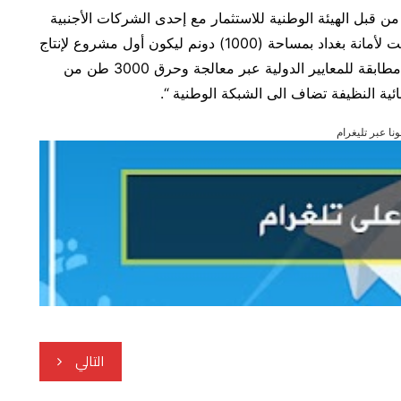
 من قبل الهيئة الوطنية للاستثمار مع إحدى الشركات الأجنبية
المتخصصة وسينفذ بمنطقة النهروان على أرض خصصت لأمانة بغداد بمساحة (1000) دونم ليكون أول مشروع لإنتاج
الطاقة النظيفة بمدينة بغداد وعلى وفق تقنيات حديثة مطابقة للمعايير الدولية عبر معالجة وحرق 3000 طن من
ونا عبر تليغرام
التالي