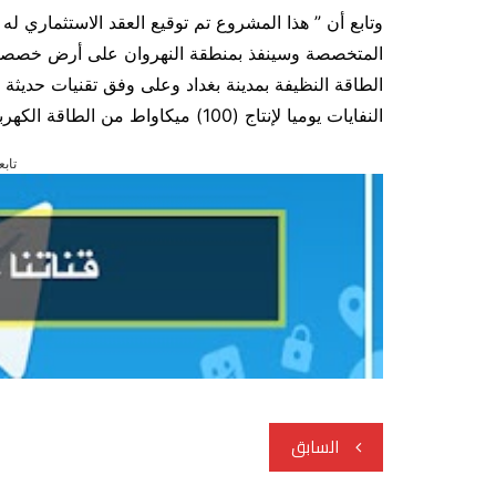
وتابع أن ” هذا المشروع تم توقيع العقد الاستثماري له
النفايات يوميا لإنتاج (100) ميكاواط من الطاقة الكهربائية النظيفة تضاف الى الشبكة الوطنية “.
تابع
تصفّح
السابق
المقالات