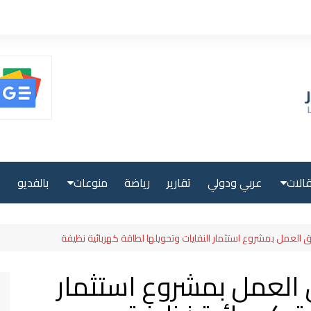
الات
عربي ودولي
تقارير
رياضة
منوعات
بالفديو
ا
حلية
صحة ولياقة
اق العمل بمشروع استثمار النفايات وتحويلها لطاقة كهربائية نظيفة
بية
علوم وتكنولوجيا
ق العمل بمشروع استثمار
لية
سياحة