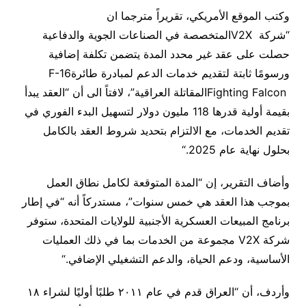
وكتب الموقع الأمريكي، تقريراً مترجما ان
“شركة
V2X
المتخصصة في الصناعات الجوية والدفاعية
حصلت على عقد غير محدد المدة يتضمن تكلفة إضافية
ورسومًا ثابتة لتقديم خدمات الدعم لمبادرة طائرة
F-16
Fighting Falcon
المقاتلة العراقية”، لافتاً الى أن “العقد يبدأ
بقيمة أولية قدرها 118 مليون دولار لتسهيل البدء الفوري في
تقديم الخدمات، مع الالتزام بتحديد شروط العقد بالكامل
بحلول نهاية عام 2025
“.
وأضاف التقرير، إن “المدة المتوقعة لكامل نطاق العمل
بموجب هذا العقد هي خمس سنوات”، مستدركاً أنه “في إطار
برنامج المبيعات العسكرية الأجنبية للولايات المتحدة، ستوفر
شركة
V2X
مجموعة من الخدمات بما في ذلك العمليات
الأساسية، ودعم الحياة، والدعم التشغيلي الإضافي
“.
وأردف، أن “العراق قدم في عام ٢٠١١ طلبًا أوليًا لشراء ١٨