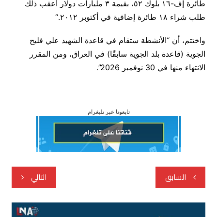
طائرة إف-١٦ بلوك ٥٢، بقيمة ٣ مليارات دولار أعقب ذلك
طلب شراء ١٨ طائرة إضافية في أكتوبر ٢٠١٢
“.
واختتم، أن “الأنشطة ستقام في قاعدة الشهيد علي فليح
الجوية (قاعدة بلد الجوية سابقًا) في العراق، ومن المقرر
الانتهاء منها في 30 نوفمبر 2026”.
تابعونا عبر تليغرام
تصفّح
السابق
التالي
المقالات