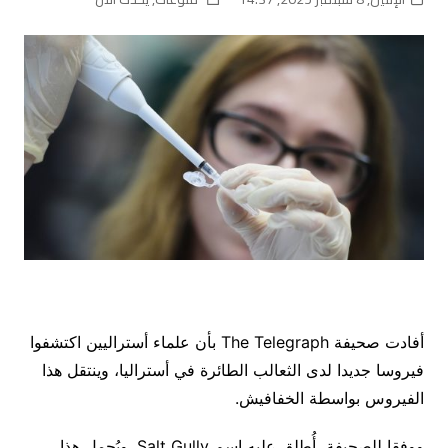
أفادت صحيفة The Telegraph بأن علماء أستراليين اكتشفوا
فيروسا جديدا لدى الثعالب الطائرة في أستراليا، وينتقل هذا
الفيروس بواسطة الخفافيش.
ووفقا للصحيفة، أُطلق عليه اسم Salt Gully. ويُحمل هذا