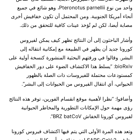
واحد من نوع Pteronotus parnellii، وهو شائع في جميع
أنحاء أمريكا الجنوبية. ومن المحتمل أن تكون خفافيش أخرى
مصابة أيضا، لكن لم تُؤخذ عينات كافية للتحقق من ذلك.
وأشار الباحثون إلى أن النتائج تظهر كيف يمكن لفيروس
كورونا جديد أن يظهر في الطبيعة مع إمكانية انتقاله إلى
البشر. وقالوا في ورقتهم البحثية المنشورة كنسخة أولية على
bioRxiv: “يسلط هذا الاكتشاف الضوء على دور الخفافيش
كمستودعات محتملة للفيروسات ذات الصلة بالظهور
الحيواني، أي انتقال الفيروس من الحيوانات إلى البشر”.
وأضافوا: “نظرا لأهمية موقع انقسام الفورين، توفر هذه النتائج
رؤى مهمة حول الإمكانات التطورية والمخاطر الحيوانية
لفيروس كورونا الخفاش BRZ batCoV”.
وتعد هذه المرة الأولى التي يتم فيها اكتشاف فيروس كورونا
بيتا غير SARS-CoV-2 لدى خفافيش أمريكا الجنوبية.