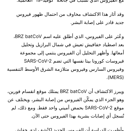
وقد أثار هذا الاكتشاف مخاوف من احتمال ظهور فيروس
جديد قادر على إصابة البشر.
وعُثر على الفيروس، الذي أطلق عليه اسم BRZ batCoV،
بعد اصطياد خفافيش تعيش في شمال البرازيل وتحليل
أمعائها. وأظهر التحليل أن الفيروس ينتمي إلى مجموعة
فيروسات كورونا بيتا نفسها التي تضم SARS-CoV-2
وفيروس السارس وفيروس متلازمة الشرق الأوسط التنفسية
(MERS).
ويبرز الاكتشاف أن BRZ batCoV يمتلك موقع انقسام فورين،
وهو الجزء الذي يمكّن الفيروس من إصابة البشر، ويختلف عن
موقع SARS-CoV-2 بحمض أميني واحد فقط. ومع ذلك، لم
تُسجل أي إصابات بشرية بهذا الفيروس حتى الآن.
وأظهرت الدراسة أن الفيروس الجديد اكتُشف لدى خفاش