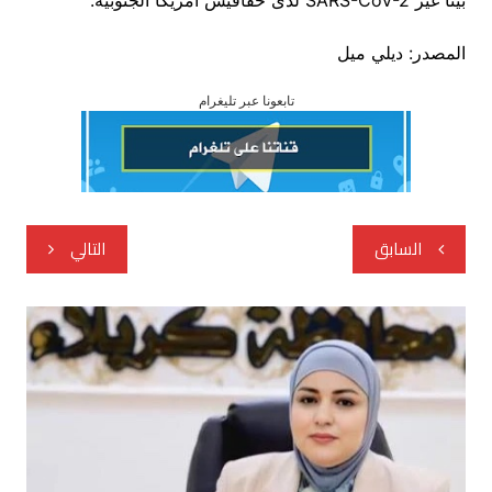
المصدر: ديلي ميل
تابعونا عبر تليغرام
تصفّح
السابق
التالي
المقالات