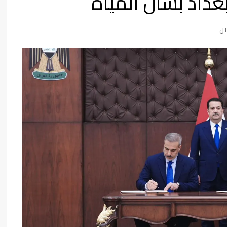
غداد بشأن المياه
فن وثقافة
ان