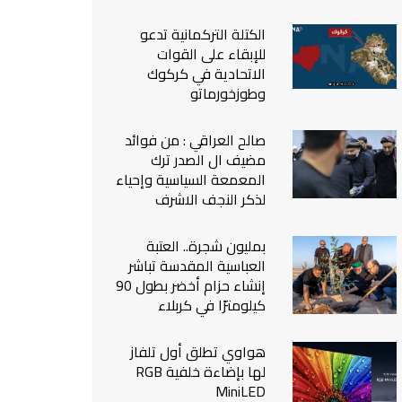
من نحن
الكتلة التركمانية تدعو
اتصل بنا
للإبقاء على القوات
الاتحادية في كركوك
وطوزخورماتو
صالح العراقي : من فوائد
مضيف ال الصدر ترك
المعمعة السياسية وإحياء
لذكر النجف الاشرف
بمليون شجرة.. العتبة
العباسية المقدسة تباشر
إنشاء حزام أخضر بطول 90
كيلومترًا في كربلاء
هواوي تطلق أول تلفاز
لها بإضاءة خلفية RGB
MiniLED