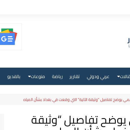
الات
عربي ودولي
تقارير
رياضة
منوعات
بالفديو
ا
حلية
صحة ولياقة
سمي يوضح تفاصيل “وثيقة الآلية” التي وقعت في بغداد بشأن المياه
بية
علوم وتكنولوجيا
 يوضح تفاصيل “وثيقة
لية
سياحة