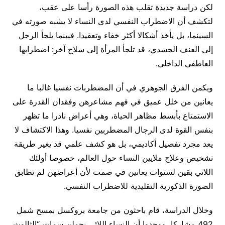
لكن دراسة جديدة تقلب هذه الصورة رأسا على عقب،
لتكشف أن الاضطراب النفسي لدى النساء لا يشبه صورته في
السينما، بل يأخذ أشكالا أكثر خفاء وتعقيدا. فبينما يلجأ الرجل
إلى العنف الجسدي، قد تلجأ المرأة إلى سلاح آخر: اضطرابها
العاطفي الداخلي.
ويكمن الفرق الجوهري في أن المضطربات نفسيا غالبا ما
يعانين من خلل عميق في فهم مشاعرهن وفقدان القدرة على
الاستمتاع بأبسط مظاهر الحياة، وهي أعراض نادرا ما تظهر
بنفس القوة لدى الرجال المضطربين نفسيا. وهذا الاكتشاف لا
يعد مجرد تفصيل أكاديمي، بل هو كشف علمي قد يغير طريقة
تشخيص وعلاج ملايين النساء حول العالم، خصوصا أولئك
اللاتي بقين لسنوات يعانين في صمت لأن أعراضهن لم تطابق
الصورة الذكورية التقليدية للاضطراب النفسي.
وخلال الدراسة، قام باحثون من جامعة بروكسل بمسح شمل
492 مشاركا، ووجدوا أن النساء اللائي يحملن سمات “الثالوث