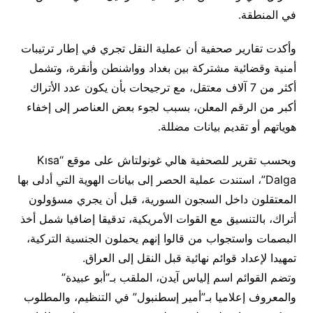
في المنطقة.
وأكدت تقارير صحفية أن عملية النقل تجري في إطار ترتيبات
أمنية وقضائية مشتركة بين بغداد وواشنطن وأنقرة، وتشمل
أكثر من 7 آلاف معتقل، مع ترجيحات بأن يكون عدد الأتراك
أكبر من الرقم المعلن، بسبب لجوء بعض العناصر إلى إخفاء
هوياتهم أو تقديم بيانات مضللة.
وبحسب تقرير للصحفية هالي غونولتاش على موقع “Kısa
Dalga”، استندت عملية الحصر إلى بيانات الهوية التي أدلى بها
المعتقلون داخل السجون السورية، قبل أن يجري مسؤولون
أتراك، بالتنسيق مع القوات الأمريكية، تدقيقا إضافيا شمل أخذ
البصمات واستجواب من قالوا إنهم يحملون الجنسية التركية،
تمهيدا لإعداد قوائم نهائية قبل النقل إلى العراق.
وتضم القوائم اسم إلياس آيدن، الملقب بـ”أبو عبيدة”
والمعروف إعلاميا بـ”أمير إسطنبول” في التنظيم، والمطلوب