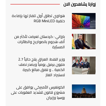
زوارنا يشاهدون الان
هواوي تطلق أول تلفاز لها بإضاءة
خلفية RGB MiniLED
بارزاني : كردستان تعرضت لأكثر من
ألف هجوم بالصواريخ والطائرات
المسيّرة
وزير النفط: العراق ينتج حالياً 2.7
مليون برميل يومياً ويصدر نصف
الكمية .. و ننفق مبالغ كبيرة
لاستيراد الغاز
الكونغرس الأميركي يوافق على
مشروع قانون لتشديد العقوبات على
روسيا وإيران