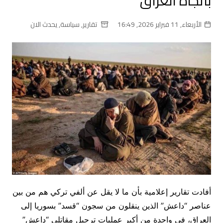
باتجاه العراق
الأربعاء, 11 فبراير 2026, 16:49
تقارير
,
سياسة
,
يحدث الان
أفادت تقارير إعلامية بأن ما لا يقل عن ألفي تركي هم من بين
عناصر “داعش” الذين ينقلون من سجون “قسد” بسوريا إلى
العراق، في واحدة من أكبر عمليات ترحيل مقاتلي “داعش”