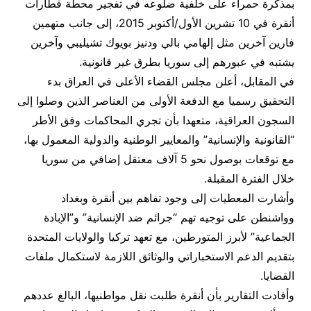
بمذكرة حمراء على خلفية ضلوعه في تفجير محطة قطارات
أنقرة في 10 تشرين الأول/أكتوبر 2015، إلى جانب متهمين
فارين آخرين مثل إلهامي بالي ودنيز بويوك تشيليبي وآخرين
يشتبه في عبورهم إلى سوريا بطرق غير قانونية.
في المقابل، أعلن مجلس القضاء الأعلى في العراق بدء
التحقيق رسميا مع الدفعة الأولى من العناصر الذين وصلوا إلى
السجون العراقية، متعهدا بأن تجري المحاكمات وفق الأطر
“القانونية والإنسانية” والمعايير الوطنية والدولية المعمول بها،
مع توقعات بوصول نحو 5 آلاف معتقل إضافي من سوريا
خلال الفترة المقبلة.
وأشارت المعطيات إلى وجود تفاهم بين أنقرة وبغداد
وواشنطن على توجيه تهم “جرائم ضد الإنسانية” و”الإبادة
الجماعية” لأبرز المتورطين، مع تعهد تركيا والولايات المتحدة
بتقديم الدعم الاستخباراتي والوثائق اللازمة لاستكمال ملفات
القضايا.
وأفادت التقارير بأن أنقرة طلبت نقل مواطنيها، البالغ عددهم