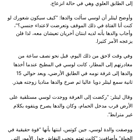
إلى الطابق العلوي وهي في حالة انزعاج.
وأوضح ليتلر أن لوسي سألت والدها: “كيف سيكون شعورك لو
كنت أنا الفتاة في ذلك الموقف وتعرضت لاعتداء جنسي؟”،
وأجاب والدها بأنه لديه ابنتان أخريان تعيشان معه، لذا فلن
يزعجه الأمر كثيرا.
وفي وقت لاحق من ذلك اليوم، قبل نحو نصف ساعة من
مغادرتهم إلى المطار، كانت لوسي في المطبخ عندما أخذها
والدها إلى غرفة نومه في الطابق الأرضي، وبعد حوالي 15
ثانية سمع ليتلر دويا عاليا ثم صرخ والدها مناديا زوجته هيذر.
وقال ليتلر: “ركضت إلى الغرفة ووجدت لوسي مستلقية على
الأرض قرب مدخل الحمام، وكان والدها يصرخ ويتفوه بكلام
غير مترابط”.
ووصفت والدة لوسي، جين كوتس، ابنتها بأنها “قوة حقيقية في
الحياة” وأضافت: “كانت تهتم وتحب النقاش حول الأمور التي