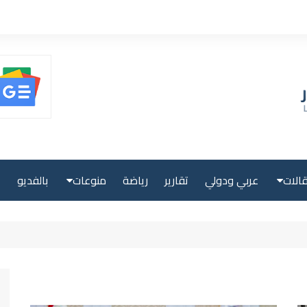
الات
عربي ودولي
تقارير
رياضة
منوعات
بالفديو
ا
حلية
صحة ولياقة
بية
علوم وتكنولوجيا
لية
سياحة