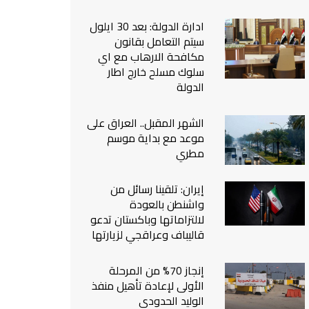
من نحن
ادارة الدولة: بعد 30 ايلول
اتصل بنا
سيتم التعامل بقانون
مكافحة الارهاب مع اي
سلوك مسلح خارج اطار
الدولة
الشهر المقبل.. العراق على
موعد مع بداية موسم
مطري
إيران: تلقينا رسائل من
واشنطن بالعودة
لالتزاماتها وباكستان تدعو
قاليباف وعراقجي لزيارتها
إنجاز 70% من المرحلة
الأولى لإعادة تأهيل منفذ
الوليد الحدودي