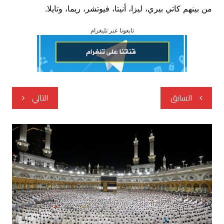
من بينهم كاتي بيري، ليزا، أنيتا، فيوتشر، ريما، وتايلا.
تابعونا عبر تليغرام
تصفّح
السابق
التالي
المقالات