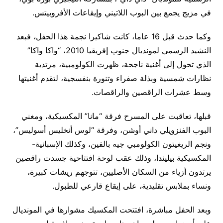
في مزيج يجمع بين البوب اللاتيني وإيقاعات الأفروبيتس.
وكما حدث قبل 16 عاما، كانت شاكيرا نجمة هذا الحفل، فبعد
النشيد الرسمي لمونديال جنوب إفريقيا 2010، “واكا واكا”
الذي تحول إلى أغنية ناجحة، ظهرت الكولومبية، مرتدية
نظارات شمسية وبذلة صفراء وتنورة بنفسجية، لتقدم أغنيتها
وسط عشرات الراقصين والراقصات.
قبلها، تعاقبت على المسرح فرقة “مانا” المكسيكية، ومغني
البوب الفنزويلي داني أوشن، وفرقة “لوس أنخليس أسوليس”،
ونجم الريغيتون الكولومبي جيه بالفين، وكذلك الإسبانية-
المكسيكية بيليندا، وذلك عقب لوحة افتتاحية جسدت راقصين
يرتدون أزياء من السكان الأصليين، تتوجهم ريشات كبيرة،
ونساء بملابس تقليدية، على إيقاع قارعي للطبول.
وبعد الحفل مباشرة، افتتحت المكسيك مشوارها في المونديال