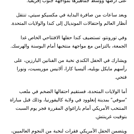
على أرضها ووسط جماهيرها بمواجهة جنوب إفريقيا.
وبعد ساعات من صافرة البداية في مكسيكو سيتي، تنتقل
أنظار العالم واحتفالات المونديال إلى كندا والولايات المتحدة.
وفي تورونتو، تستضيف كندا حفلها الافتتاحي الخاص غدا
الجمعة، بالتزامن مع مواجهة منتخبها أمام البوسنة والهرسك.
ويشارك في الحفل الكندي نخبة من الفنانين البارزين، على
رأسهم مايكل بوبليه، أليسيا كارا، آلانيس موريسيت، ونورا
فتحي.
أما الولايات المتحدة، فستقيم احتفالها الضخم في ملعب
“سوفي” بمدينة إنغلوود في ولاية كاليفورنيا، وذلك قبل مباراة
المنتخب الأمريكي أمام باراغواي المقررة فجر يوم السبت
بتوقيت غرينتش.
ويتضمن الحفل الأمريكي فقرات لنخبة من النجوم العالميين،