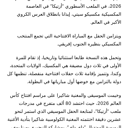
2026، في الملعب الأسطوري “أزتيكا” في العاصمة
المكسيكية مكسيكو سيتي، إيذانا بانطلاق العرس الكروي
الأكبر في العالم.
ويتزامن الحفل مع المباراة الافتتاحية التي تجمع المنتخب
المكسيكي بنظيره الجنوب إفريقي.
وتحمل هذه النسخة طابعا استثنائيا وتاريخيا، إذ تقام للمرة
الأولى في ثلاث دول مضيفة هي المكسيك، الولايات المتحدة،
وكندا، وتتميز بإقامة ثلاث حفلات افتتاحية منفصلة، تنظمها كل
دولة بالتزامن مع خوضها أول مبارياتها في البطولة.
وخيمت الموسيقى والمغنية شاكيرا على مراسم افتتاح كأس
العالم 2026، حيث احتشد 80 ألف متفرج في مدرجات
ملعب “أزتيكا”، لمتابعة الحفل الموسيقي الذي استمر لنحو
عشرين دقيقة اختتمته المغنية الكولومبية شاكيرا بتأدية الأغنية
الرسمية للمونديال “داي داي”، بمشاركة النيجيري بورنا بوي،