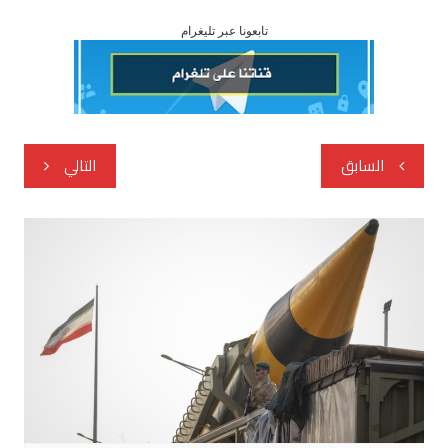
تابعونا عبر تليغرام
تصفّح
السابق
التالي
المقالات