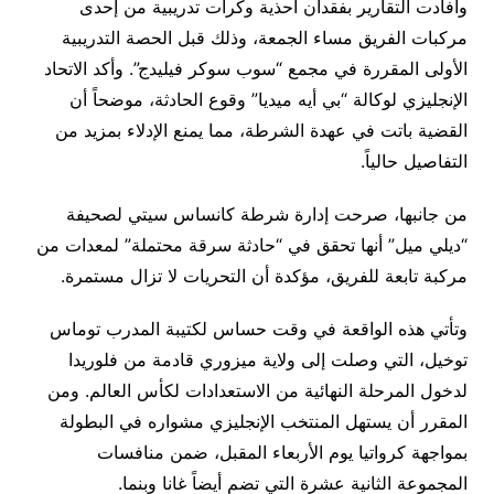
وأفادت التقارير بفقدان أحذية وكرات تدريبية من إحدى
مركبات الفريق مساء الجمعة، وذلك قبل الحصة التدريبية
الأولى المقررة في مجمع “سوب سوكر فيليدج”. وأكد الاتحاد
الإنجليزي لوكالة “بي أيه ميديا” وقوع الحادثة، موضحاً أن
القضية باتت في عهدة الشرطة، مما يمنع الإدلاء بمزيد من
التفاصيل حالياً.
من جانبها، صرحت إدارة شرطة كانساس سيتي لصحيفة
“ديلي ميل” أنها تحقق في “حادثة سرقة محتملة” لمعدات من
مركبة تابعة للفريق، مؤكدة أن التحريات لا تزال مستمرة.
وتأتي هذه الواقعة في وقت حساس لكتيبة المدرب توماس
توخيل، التي وصلت إلى ولاية ميزوري قادمة من فلوريدا
لدخول المرحلة النهائية من الاستعدادات لكأس العالم. ومن
المقرر أن يستهل المنتخب الإنجليزي مشواره في البطولة
بمواجهة كرواتيا يوم الأربعاء المقبل، ضمن منافسات
المجموعة الثانية عشرة التي تضم أيضاً غانا وبنما.