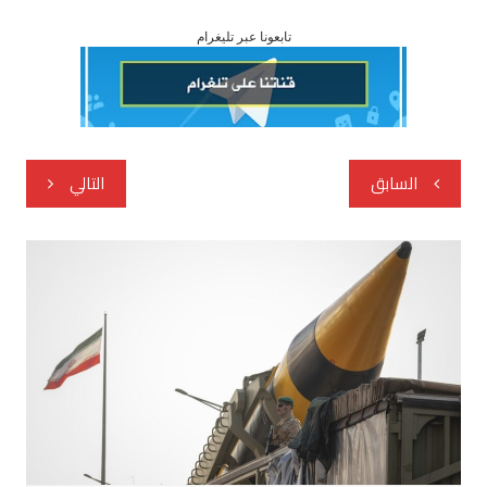
تابعونا عبر تليغرام
تصفّح
السابق
التالي
المقالات