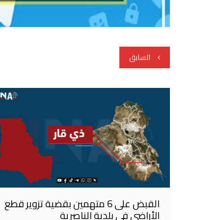
تصفّح
السابق
المقالات
القبض على 6 متهمين بقضية تزوير قطع
الأراضي في بلدية الناصرية