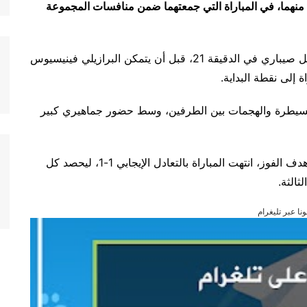
 منهما، في المباراة التي جمعتهما ضمن منافسات المجموعة
وافتتح المنتخب المغربي التسجيل عبر اللاعب إسماعيل صيباري في الدقيقة 21، قبل أن يتمكن البرازيلي فينيسيوس
ل السيطرة والهجمات بين الطرفين، وسط حضور جماهيري كبير
ورغم محاولات المنتخبين في الدقائق الأخيرة لخطف هدف الفوز، انتهت المباراة بالتعادل الإيجابي 1-1، ليحصد كل
الثة.
ونا عبر تليغرام