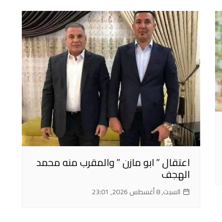
اعتقال ” ابو مازن ” والمقرب منه محمد
الهجف
السبت, 8 أغسطس 2026, 23:01