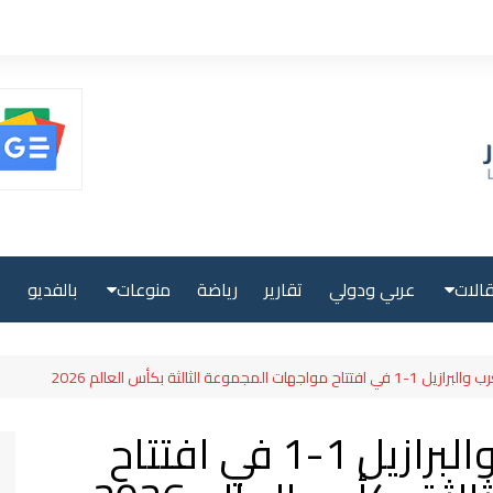
الات
عربي ودولي
تقارير
رياضة
منوعات
بالفديو
ا
حلية
صحة ولياقة
المجموعة الثالثة بكأس العالم 2026
بية
علوم وتكنولوجيا
تعادل مثير بين المغرب والبرازيل 1-1 في افتتاح
لية
سياحة