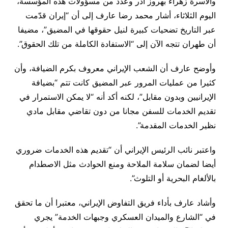
والأسرة زهراء بهروز آذر وعدد من مسؤولات هذه المؤسسة،
اليوم الثلاثاء، أشار محمد رضا عارف إلى أن “إيران قدّمت
عبر التاريخ تضحيات كبيرة لنيل حقوقها في المضيق”، مضيفا
أن طهران تتجه الآن إلى “الاستفادة الكاملة من تلك الحقوق”.
وأوضح عارف أن الشعب الإيراني معروف بكرم الضيافة، وأن
كثيرا من عمليات المرور عبر المضيق كانت تتم “بضيافة
الإيرانيين وبدون مقابل”، لكنه أكد أنه “لا يمكن الاستمرار في
تقديم الخدمات للسفن مجانا من دون تقاضي مقابل مادي
نظير الخدمات المقدمة”.
واعتبر نائب الرئيس الإيراني أن “تقديم هذه الخدمات ضروري
أيضا لضمان سلامة الملاحة ومنع الحوادث مثل الاصطدام
بالألغام البحرية أو التلوث”.
وأشاد عارف بأداء فريق التفاوض الإيراني، معتبرا أن ما تحقق
في “الشارع والميدان العسكري وجبهات الخدمة” يجري