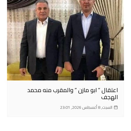
اعتقال ” ابو مازن ” والمقرب منه محمد
الهجف
السبت, 8 أغسطس 2026, 23:01