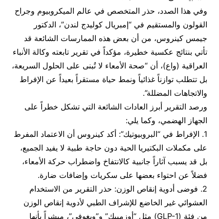
وفي هذا الصدد، حذر المتخصص في عالم الميكروبيوم وجراح
القولون والمستقيم في “إمبريال كوليدج لندن”، الدكتور
جيمس كينروس، من أن بعض هذه الممارسات الشائعة قد
تأتي بنتائج عكسية خطيرة، مؤكداً في تقرير تابعته وكالة الأنباء
العراقية (واع)، أن “صحة الأمعاء لا تُبنى على الحلول السريعة،
بل تتطلب توازناً غذائياً ونمط حياة مستقراً بعيداً عن الإفراط
والاتجاهات المضللة”.
ورصد التقرير أبرز العادات الشائعة التي تشكل خطراً على
الجهاز الهضمي، وكما يلي:
1. الإفراط في “البروبيوتيك”: أكد كينروس أن الاعتماد المفرط
على مكملات البكتيريا الحية دون حاجة طبية لا يفيد الجميع،
بل قد يسبب آثاراً جانبية كالانتفاخ واضطراب حركة الأمعاء،
فضلاً عن احتواء بعضها على سكريات وإضافات ضارة.
2. فوضى أدوية إنقاص الوزن: حذر التقرير من الاستخدام
العشوائي غير الخاضع للإشراف الطبي لأدوية إنقاص الوزن
من فئة (GLP-1) مثل “أوزمبيك” و”ويغوفي”، مبشراً بأنها