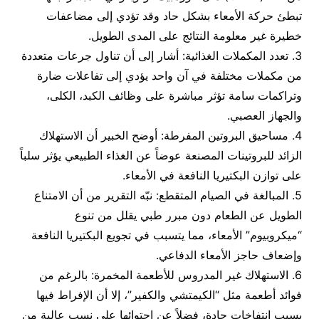
تبطئ حركة الأمعاء بشكل حاد وقد تؤدي إلى مضاعفات
خطيرة غير معلومة النتائج على المدى الطويل.
3. تعدد المكملات الغذائية: أشار إلى أن تناول جرعات متعددة
من مكملات مختلفة في آن واحد يؤدي إلى تفاعلات ضارة
وتراكمات سامة تؤثر مباشرة على وظائف الكبد، الكلى،
والجهاز العصبي.
4. مساحيق البروتين المفرطة: أوضح الخبير أن الاستهلاك
الزائد للبروتينات المصنعة عوضاً عن الغذاء الطبيعي يؤثر سلباً
على توازن البكتيريا النافعة في الأمعاء.
5. المبالغة في الصيام المتقطع: نبّه التقرير من أن الامتناع
الطويل عن الطعام دون مبرر طبي يقلل من تنوع
“ميكروبيوم” الأمعاء، مما يتسبب في تجويع البكتيريا النافعة
وإضعاف حاجز الأمعاء الدفاعي.
6. الاستهلاك غير المدروس للأطعمة المخمرة: بالرغم من
فوائد أطعمة مثل “الكيمتشي والكفير”، إلا أن الإفراط فيها
يسبب انتفاخات حادة، فضلاً عن احتوائها على نسب عالية من