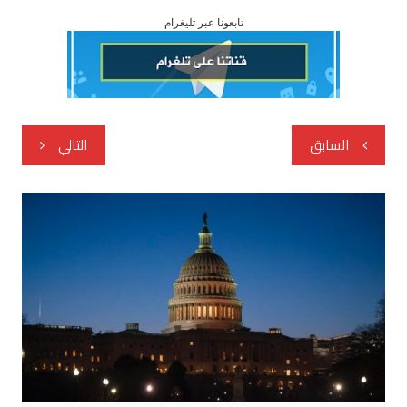
تابعونا عبر تليغرام
تصفّح
السابق
التالي
المقالات