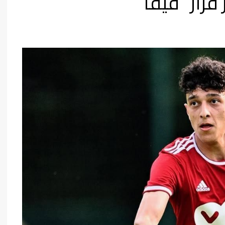
قرار “فيفا”
فن وثقافة