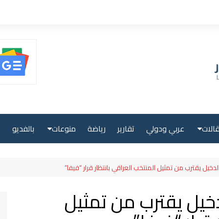
الات
عربي ودولي
تقارير
رياضة
منوعات
بالفديو
ا
حلية
صحة ولياقة
الدخيل يقترب من تمثيل المنتخب العراقي بانتظار قرار “فيفا”
بية
علوم وتكنولوجيا
لدخيل يقترب من تمثيل
لية
سياحة