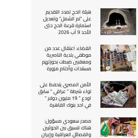
من نحن
هيئة الحج تمدد التقديم
اتصل بنا
على “لم الشمل” وتعديل
استمارة قرعة الحج حتى
الأحد 9 آب 2026
القضاء: اعتقال عدد من
موظفي بلدية الناصرية
ومعقبين ضبطت بحوزتهم
مستندات وأختام مزورة
الأمن المصري يتحفظ على
لواء شرطة ” عراقي ” سابق
اودع ” 19 مليون دولار ”
في احد بنوك القاهرة
مصدر سعودي مسؤول:
هناك تنسيق بين الحوثيين
والفصائل العراقية وإيران