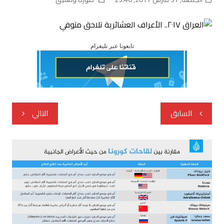
تابعونا عبر تليغرام
تصفّح
السابق
التالي
المقالات