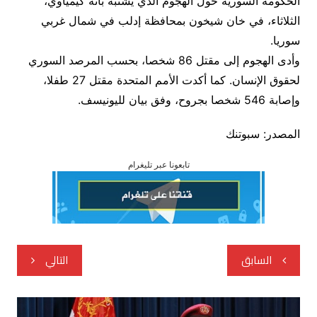
الحكومة السورية حول الهجوم الذي يشتبه بأنه كيمياوي،
الثلاثاء، في خان شيخون بمحافظة إدلب في شمال غربي
سوريا.
وأدى الهجوم إلى مقتل 86 شخصا، بحسب المرصد السوري
لحقوق الإنسان. كما أكدت الأمم المتحدة مقتل 27 طفلا،
وإصابة 546 شخصا بجروح، وفق بيان لليونيسف.
المصدر: سبوتنك
تابعونا عبر تليغرام
تصفّح
السابق
التالي
المقالات