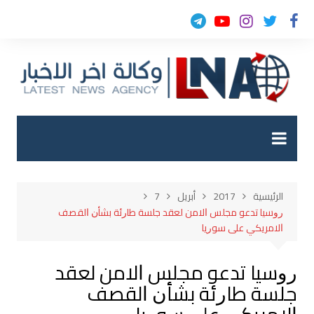
لتجاوز
لى
لمحتوى
الرئيسية
2017
أبريل
7
ﺭﻭﺳﻴﺎ ﺗﺪﻋﻮ ﻣﺠﻠﺲ ﺍﻻﻣﻦ ﻟﻌﻘﺪ ﺟﻠﺴﺔ ﻃﺎﺭﺋﺔ ﺑﺸﺄﻥ ﺍﻟﻘﺼﻒ
ﺍﻻﻣﺮﻳﻜﻲ ﻋﻠﻰ ﺳﻮﺭﻳﺎ
ﺭﻭﺳﻴﺎ ﺗﺪﻋﻮ ﻣﺠﻠﺲ ﺍﻻﻣﻦ ﻟﻌﻘﺪ
ﺟﻠﺴﺔ ﻃﺎﺭﺋﺔ ﺑﺸﺄﻥ ﺍﻟﻘﺼﻒ