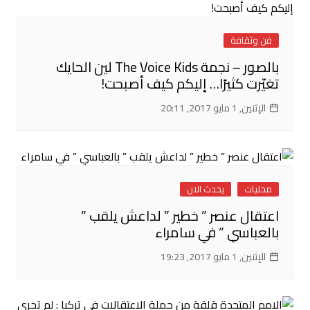
فن وثقافة
بالصور – نجمة The Voice Kids لين الحايك
تغيّرت كثيرًا… إليكم كيف أصبحت!
الإثنين, 1 مايو 2017, 20:11
محليات
يحدث الان
اعتقال عنصر ” خطير ” لداعش يلقب ”
بالعباسي ” في سامراء
الإثنين, 1 مايو 2017, 19:23