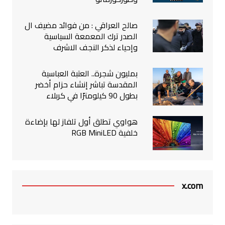
صالح العراقي : من فوائد مضيف ال
الصدر ترك المعمعة السياسية
وإحياء لذكر النجف الاشرف
بمليون شجرة.. العتبة العباسية
المقدسة تباشر إنشاء حزام أخضر
بطول 90 كيلومترًا في كربلاء
هواوي تطلق أول تلفاز لها بإضاءة
خلفية RGB MiniLED
x.com