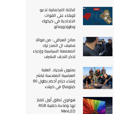
من نحن
الكتلة التركمانية تدعو
اتصل بنا
للإبقاء على القوات
الاتحادية في كركوك
وطوزخورماتو
صالح العراقي : من فوائد
مضيف ال الصدر ترك
المعمعة السياسية وإحياء
لذكر النجف الاشرف
بمليون شجرة.. العتبة
العباسية المقدسة تباشر
إنشاء حزام أخضر بطول 90
كيلومترًا في كربلاء
هواوي تطلق أول تلفاز
لها بإضاءة خلفية RGB
MiniLED