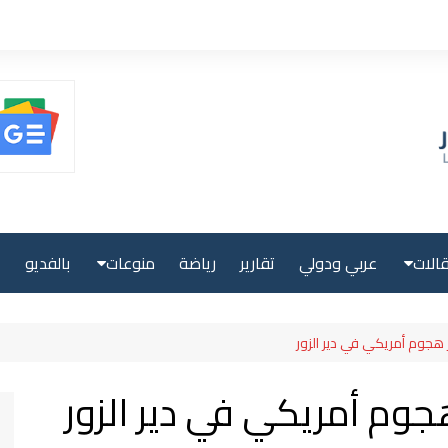
الات
عربي ودولي
تقارير
رياضة
منوعات
بالفديو
ا
حلية
صحة ولياقة
 هجوم أمريكي في دير الزور
بية
علوم وتكنولوجيا
جوم أمريكي في دير الزور
لية
سياحة