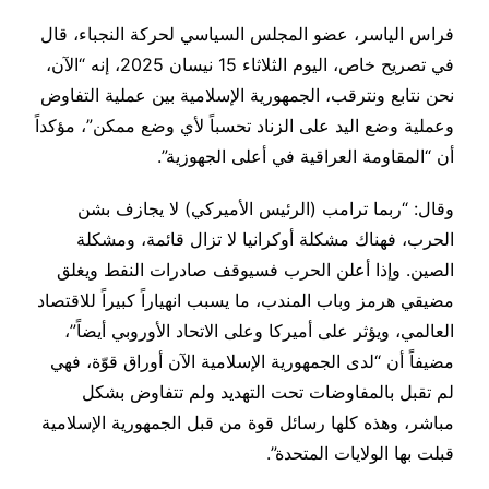
فراس الياسر، عضو المجلس السياسي لحركة النجباء، قال
في تصريح خاص، اليوم الثلاثاء 15 نيسان 2025، إنه “الآن،
نحن نتابع ونترقب، الجمهورية الإسلامية بين عملية التفاوض
وعملية وضع اليد على الزناد تحسباً لأي وضع ممكن”، مؤكداً
أن “المقاومة العراقية في أعلى الجهوزية”.
وقال: “ربما ترامب (الرئيس الأميركي) لا يجازف بشن
الحرب، فهناك مشكلة أوكرانيا لا تزال قائمة، ومشكلة
الصين. وإذا أعلن الحرب فسيوقف صادرات النفط ويغلق
مضيقي هرمز وباب المندب، ما يسبب انهياراً كبيراً للاقتصاد
العالمي، ويؤثر على أميركا وعلى الاتحاد الأوروبي أيضاً”،
مضيفاً أن “لدى الجمهورية الإسلامية الآن أوراق قوّة، فهي
لم تقبل بالمفاوضات تحت التهديد ولم تتفاوض بشكل
مباشر، وهذه كلها رسائل قوة من قبل الجمهورية الإسلامية
قبلت بها الولايات المتحدة”.