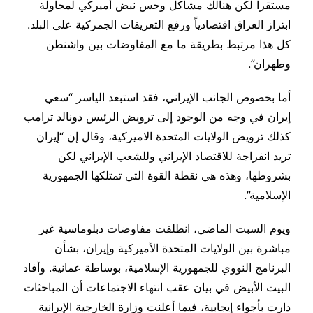
مستقراً لكن هنالك مشاكل وجس نبض أميركي لمحاولة
ابتزاز العراق اقتصادياً ورفع التعريفات الجمركية على البلد.
كل هذا مرتبط بطريقة ما مع المفاوضات بين واشنطن
وطهران”.
أما بخصوص الجانب الإيراني، فقد استبعد الياسر “سعي
إيران في وجه من الوجود إلى ترويض الرئيس دونالد ترامب
كذلك ترويض الولايات المتحدة الاميركية، وقال إن “إيران
تريد انفراجة للاقتصاد الإيراني وللشعب الإيراني لكن
بشروطها، وهذه هي نقطة القوة التي تمتلكها الجمهورية
الإسلامية”.
ويوم السبت الماضي، انطلقت مفاوضات دبلوماسية غير
مباشرة بين الولايات المتحدة الأميركية وإيران، بشأن
البرنامج النووي للجمهورية الإسلامية، بوساطة عمانية. وأفاد
البيت الأبيض في بيان عقب انتهاء الاجتماعات أن المباحثات
دارت بأجواء إيجابية، فيما أعلنت وزارة الخارجية الإيرانية