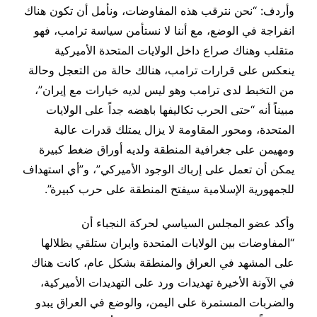
وأردف: “نحن نترقب هذه المفاوضات، ونأمل أن تكون هناك
انفراجة في الوضع، مع أننا لا نستأمن سياسة ترامب، فهو
متقلب وهناك صراع داخل الولايات المتحدة الأميركية
ينعكس على قرارات ترامب، هنالك حالة من التعجل وحالة
من التخبط لدى ترامب وهو ليس لديه خيارات مع إيران”،
مبيناً أنه “حتى الحرب تكاليفها باهضه جداً على الولايات
المتحدة، ومحور المقاومة لا يزال يمتلك قدرات عالية
ومهيمن على جغرافية المنطقة ولديه أوراق ضغط كبيرة
يمكن أن تعمل على إرباك الوجود الأميركي”، و”أي استهداف
للجمهورية الإسلامية سيفتح المنطقة على حرب كبيرة”.
وأكد عضو المجلس السياسي لحركة النجباء أن
“المفاوضات بين الولايات المتحدة وايران ستلقي بظلالها
على المشهد في العراق والمنطقة بشكل عام، كانت هناك
في الآونة الأخيرة تهديدات ورد على التهديدات الأميركية،
والضربات المستمرة على اليمن، والوضع في العراق يبدو