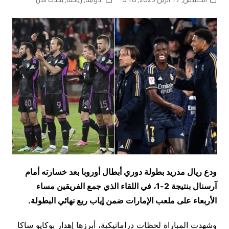
ودع ريال مدريد بطولة دوري أبطال أوروبا بعد خسارته أمام
آرسنال بنتيجة 2-1، في اللقاء الذي جمع الفريقين مساء
الأربعاء على ملعب الإمارات ضمن إياب ربع نهائي البطولة.
وشهدت المباراة لحظات دراماتيكية، أبرزها إهدار بوكايو ساكا