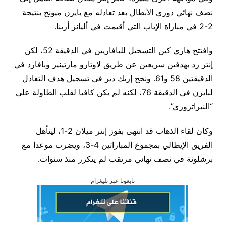
نصف نهائي دوري الأبطال بعد تعادله مع بايرن ميونخ بنتيجة
2-2 في مباراة الإياب التي أقيمت في أليانز أرينا.
وافتتح هاري كين التسجيل للبافاريين في الدقيقة 52، لكن
إنتر رد بهدفين سريعين عن طريق لاوتارو مارتينيز وبافارد في
الدقيقتين 58 و61. ونجح إريك دير في تسجيل هدف التعادل
لبايرن في الدقيقة 76، لكنه لم يكن كافيا لقلب الطاولة على
“النيراتزوري”.
وكان لقاء الذهاب قد انتهى بفوز إنتر ميلان 2-1، ليتأهل
الفريق الإيطالي بمجموع المباراتين 4-3، ويضرب موعدا مع
برشلونة في نصف نهائي مرتقب لم يتكرر منذ سنوات.
تابعونا عبر تليغرام