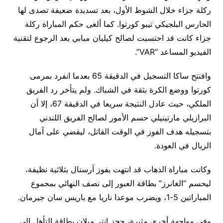
ركلة جزاء خلال الشوط الأول، بعد تسديدة ضعيفة تصدى لها
الحارس البلجيكي تيبو كورتوا. كما ألغى حكم المباراة ركلة
جزاء كانت قد احتسبت لصالح كيليان مبابي بعد الرجوع لتقنية
الفيديو المساعد “VAR”.
وافتتح ساكا التسجيل في الدقيقة 65 بعدما انفرد بمرمى
كورتوا ووضع الكرة بثقة في الشباك. ولم يتأخر رد الفريق
الملكي، حيث عادل النتيجة سريعا في الدقيقة 67، إلا أن
البرازيلي مارتينيلي حسم الأمور لصالح الفريق اللندني
بتسجيله هدف الفوز في الوقت القاتل، ليقضي على آمال
الريال في العودة.
وكانت مباراة الذهاب قد انتهت بفوز آرسنال بثلاثية نظيفة،
ليحسم “الغانرز” بطاقة العبور إلى نصف النهائي بمجموع
المباراتين 5-1، ويضرب موعدا ناريا مع باريس سان جيرمان.
وفي مواجهة أخرى مثيرة، حجز إنتر ميلان بطاقة التأهل إلى