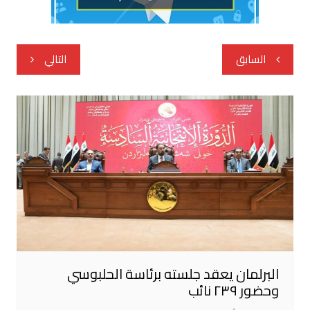
تصفّح
السابق
التالي
المقالات
البرلمان يعقد جلسته برئاسة الحلبوسي
وحضور ٢٣٩ نائب