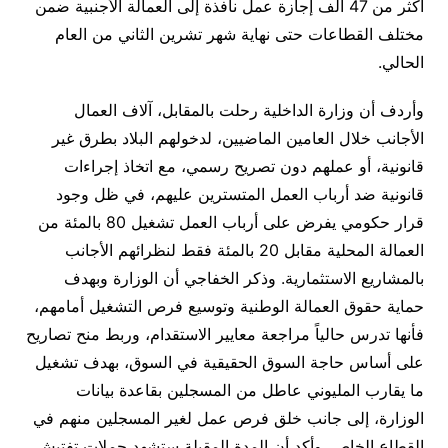
أكثر من 47 ألف إجازة عمل نافذة إلى العمالة الأجنبية ضمن
مختلف القطاعات حتى نهاية شهر تشرين الثاني من العام
الحالي.
وأردف أن وزارة الداخلية رحلت بالمقابل، آلاف العمال
الأجانب خلال العامين الماضيين، لدخولهم البلاد بطرق غير
قانونية، أو عملهم دون تصريح رسمي، مع اتخاذ إجراءات
قانونية ضد أرباب العمل المتسترين عليهم، في ظل وجود
قرار حكومي يفرض على أرباب العمل تشغيل 80 بالمئة من
العمالة المحلية مقابل 20 بالمئة فقط لنظرائهم الأجانب
بالمشاريع الاستثمارية. وذكر الخفاجي أن الوزارة وبهدف
حماية حقوق العمالة الوطنية وتوسيع فرص التشغيل أمامهم،
فأنها تدرس حالياً مراجعة معايير الاستقدام، وربط منح تصاريح
على أساس حاجة السوق الحقيقية في السوق، بهدف تشغيل
ما يقارب المليوني عاطل من المسجلين بقاعدة بيانات
الوزارة، إلى جانب خلق فرص عمل لغير المسجلين منهم في
القطاع الخاص. وأكد أن المدة المقبلة ستشهد حملات تفتيش