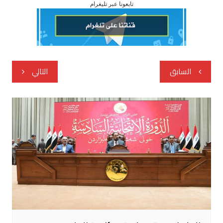
تابعونا عبر تليغرام
تصفّح
السابق
التالي
المقالات