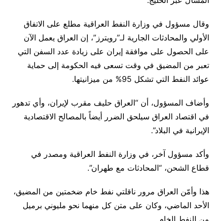
المسال عبر الخليج.
وقال مسؤول في وزارة النفط العراقية مطلع على الاتفاق
الأولي والمحادثات الجارية لـ”رويترز”، إن العراق يعمل الآن
على الحصول على موافقة إيران على زيادة عدد ⁠السفن التي
تعبر من المضيق في وقت تسعى فيه الحكومة إلى حماية
عوائد النفط التي تشكل 95% من ميزانيتها.
وأضاف المسؤول، أن “العراق حليف مقرب لإيران، وأي تدهور
في اقتصاد العراق سيلحق الضرر أيضاً ⁠بالمصالح الاقتصادية
الإيرانية في البلاد”.
وأكد مسؤول آخر، في وزارة النفط العراقية ومصدر في
قطاع الشحن، “المحادثات مع طهران”.
هذا و⁠أمّن العراق مرور ناقلتي نفط خام ضخمتين من المضيق،
الأحد الماضي، وكان على متن كل منهما نحو مليوني برميل
من النفط الخام.