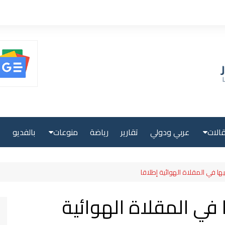
الات
عربي ودولي
تقارير
رياضة
منوعات
بالفديو
ا
حلية
صحة ولياقة
ا في المقلاة الهوائية إطلاقا
بية
علوم وتكنولوجيا
في المقلاة الهوائية
لية
سياحة