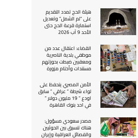
من نحن
هيئة الحج تمدد التقديم
اتصل بنا
على “لم الشمل” وتعديل
استمارة قرعة الحج حتى
الأحد 9 آب 2026
القضاء: اعتقال عدد من
موظفي بلدية الناصرية
ومعقبين ضبطت بحوزتهم
مستندات وأختام مزورة
الأمن المصري يتحفظ على
لواء شرطة ” عراقي ” سابق
اودع ” 19 مليون دولار ”
في احد بنوك القاهرة
مصدر سعودي مسؤول:
هناك تنسيق بين الحوثيين
والفصائل العراقية وإيران