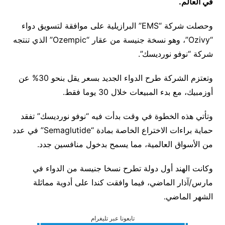
في العالم.
وحصلت شركة “EMS” البرازيلية على موافقة لتسويق دواء
“Ozivy”، وهو نسخة جنيسة من عقار “Ozempic” الذي تنتجه
شركة “نوفو نورديسك”.
وتعتزم الشركة طرح الدواء الجديد بسعر يقل بنحو 30% عن
أوزمبيك، مع بدء المبيعات خلال 30 يوما فقط.
وتأتي هذه الخطوة في وقت بدأت فيه “نوفو نورديسك” تفقد
حماية براءات الاختراع الخاصة بمادة “Semaglutide” في عدد
من الأسواق العالمية، مما يسمح بدخول منافسين جدد.
وكانت الهند أول دولة تطرح نسخا جنيسة من الدواء في
مارس/آذار الماضي، فيما وافقت كندا على أدوية مماثلة
الشهر الماضي.
تابعونا عبر تليغرام