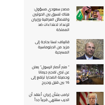
من نحن
مصدر سعودي مسؤول:
اتصل بنا
هناك تنسيق بين الحوثيين
والفصائل العراقية وإيران
للإعداد لاعتداءات ضد
المملكة
قاليباف: لسنا بحاجة إلى
مزيد من الدبلوماسية
المسرحية
” منبر أنصار الرسول” يعلن
عن تبني تفجير جرمانا
وحصيلة الضحايا ترتفع إلى
16 بين قتيل وجريح
ترامب بشأن إيران: أعتقد أن
الحرب ستنتهي قريباً جداً