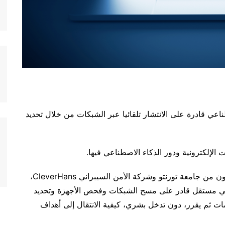
اعي قادرة على الانتشار تلقائيا عبر الشبكات من خلال تحديد
الإلكترونية ودور الذكاء الاصطناعي فيها.
ويعتمد هذا البرنامج الخبيث التجريبي، الذي طوره باحثون من جامعة تورنتو وشركة الأمن السيبراني CleverHans،
جي مستقل قادر على مسح الشبكات وفحص الأجهزة وتحديد
ات ثم يقرر، دون تدخل بشري، كيفية الانتقال إلى أهداف