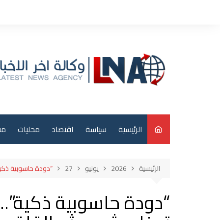
لتجاوز
لى
لمحتوى
الرئيسية
سياسة
اقتصاد
محليات
مق
م
الرئيسية
2026
يونيو
27
“دودة حاسوبية ذكية
عر
“دودة حاسوبية ذكية”..
دو