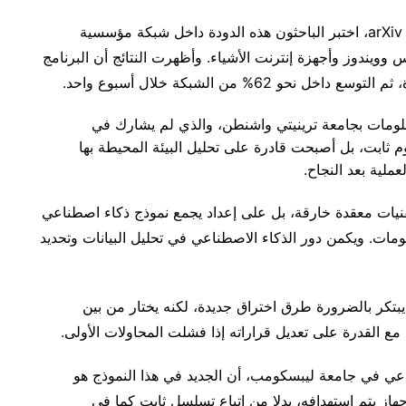
وفي تجربة نشرت نتائجها في دراسة أولية على منصة arXiv، اختبر الباحثون هذه الدودة داخل شبكة مؤسسية
ثل لينكس وويندوز وأجهزة إنترنت الأشياء. وأظهرت النتائج أن البرنامج
6% من الشبكة خلال أسبوع واحد.
معلومات بجامعة ترينيتي واشنطن، والذي لم يشارك في
م ثابت، بل أصبحت قادرة على تحليل البيئة المحيطة بها
ملية بعد النجاح.
قنيات معقدة خارقة، بل على إعداد يجمع نموذج ذكاء اصطناعي
ت. ويكمن دور الذكاء الاصطناعي في تحليل البيانات وتحديد
يبتكر بالضرورة طرق اختراق جديدة، لكنه يختار من بين
 مع القدرة على تعديل قراراته إذا فشلت المحاولات الأولى.
اعي في جامعة ليبسكومب، أن الجديد في هذا النموذج هو
از يتم استهدافه، بدلا من اتباع تسلسل ثابت كما في