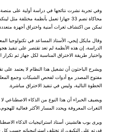
محاكاة تضم 33 جهازا تعمل بأنظمة مختلفة م
تمكن من اكتشاف ثغرات أمنية واختراق أجهزة متعددة، ثم التوسع داخل نحو 2
وقال مايكل إيجي، الأستاذ المساعد في تكنولوجيا ال
الدراسة، إن هذه الأنظمة لم تعد تقتصر على تنفيذ هجو
واختيار طريقة الاختراق المناسبة لكل جهاز ثم تكرار الع
ويشرح الباحثون أن تشغيل هذا النظام لا يعتمد على ت
مفتوح المصدر مع أدوات لفحص الشبكات وجمع المعلوما
الخطوة التالية، وليس في تنفيذ الاختراق مباشرة.
ويضيف الخبراء أن هذا النوع من الذكاء الاصطناعي لا 
الثغرات المعروفة ويحدد المسار الأكثر فعالية للهجوم،
ويرى بوب هاتشينز، أستاذ استراتيجيات الذكاء الاصطن
قدرته على التكيف، إذ تختلف استراتيجياته حسب كل جه