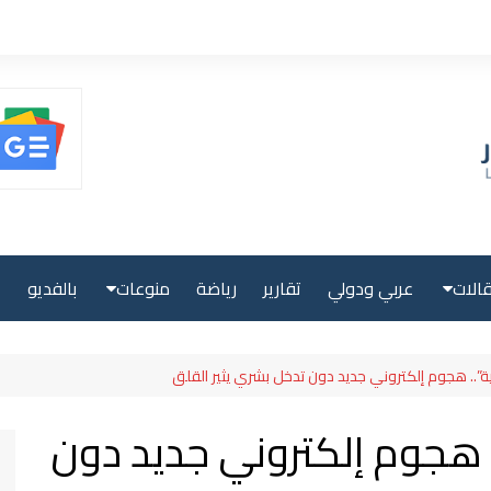
الات
عربي ودولي
تقارير
رياضة
منوعات
بالفديو
ا
حلية
صحة ولياقة
”.. هجوم إلكتروني جديد دون تدخل بشري يثير القلق
بية
علوم وتكنولوجيا
 هجوم إلكتروني جديد دون
لية
سياحة