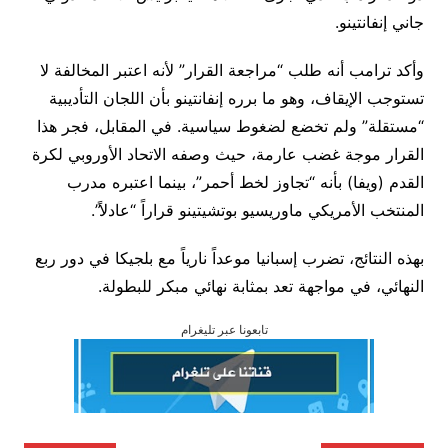
جاني إنفانتينو.
وأكد ترامب أنه طلب “مراجعة القرار” لأنه اعتبر المخالفة لا
تستوجب الإيقاف، وهو ما برره إنفانتينو بأن اللجان التأديبية
“مستقلة” ولم تخضع لضغوط سياسية. في المقابل، فجر هذا
القرار موجة غضب عارمة، حيث وصفه الاتحاد الأوروبي لكرة
القدم (ويفا) بأنه “تجاوز لخط أحمر”، بينما اعتبره مدرب
المنتخب الأمريكي ماوريسيو بوتشيتينو قراراً “عادلاً”.
بهذه النتائج، تضرب إسبانيا موعداً نارياً مع بلجيكا في دور ربع
النهائي، في مواجهة تعد بمثابة نهائي مبكر للبطولة.
تابعونا عبر تليغرام