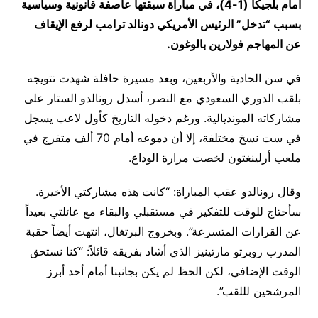
أمام بلجيكا (1-4)، في مباراة سبقتها عاصفة قانونية وسياسية
بسبب “تدخل” الرئيس الأمريكي دونالد ترامب لرفع الإيقاف
عن المهاجم فولارين بالوغون.
في سن الحادية والأربعين، وبعد مسيرة حافلة شهدت تتويجه
بلقب الدوري السعودي مع النصر، أسدل رونالدو الستار على
مشاركاته المونديالية. ورغم دخوله التاريخ كأول لاعب يسجل
في ست نسخ مختلفة، إلا أن دموعه أمام 70 ألف متفرج في
ملعب أرلينغتون لخصت مرارة الوداع.
وقال رونالدو عقب المباراة: “كانت هذه مشاركتي الأخيرة.
سأحتاج للوقت للتفكير في مستقبلي والبقاء مع عائلتي بعيداً
عن القرارات المتسرعة”. وبخروج البرتغال، انتهت أيضاً حقبة
المدرب روبرتو مارتينيز الذي أشاد بفريقه قائلاً: “كنا نستحق
الوقت الإضافي، لكن الحظ لم يكن بجانبنا أمام أحد أبرز
المرشحين لللقب”.