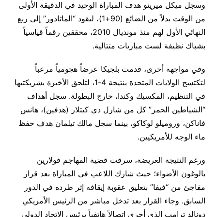
وسجل ميكل ميرينو هدف المباراة الوحيد في الدقيقة الأولى
من الوقت بدلاً من الضائع (90+1)، ليقود “الماتادور” إلى ربع
النهائي الأول لهم منذ مونديال 2010، محققين رقماً قياسياً
بشباك نظيفة لست مباريات متتالية.
وفي مواجهة أخرى، قدمت بلجيكا عرضاً هجومياً مرعباً
لتكتسح الولايات المتحدة بنتيجة 4-1، لتلحق الأخيرة بشريكتيها
في التنظيم، المكسيك وكندا، خارج البطولة. سجل أهداف
“الشياطين الحمر” كل من شارل دي كيتلار (هدفين)، هانس
فاناكن، وروميلو لوكاكو، بينما سجل مالك تيلمان هدف حفظ
ماء الوجه للأمريكيين.
ورغم النتيجة العريضة، سرقت قضية المهاجم فولارين
بالوغون الأضواء؛ حيث شارك اللاعب في المباراة بعد قرار
مفاجئ من “فيفا” بتعليق عقوبة إيقافه إثر طرده في الدور
السابق. وجاء القرار بعد تدخل مباشر من الرئيس الأمريكي
دونالد ترامب الذي أجرى اتصالاً هاتفياً برئيس الاتحاد الدولي