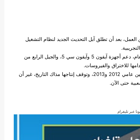
فن وثقافة
العمل، بعد أن تطلق آبل التحديث الجديد لنظام التشغيل
ووفقا لشركة آبل فإن التحديث الجديد قد ينهي، هذا العام، دعم أجهزة آيفون 5 وآيفون سي 5، والجيل الرابع من
امها للاختراق والفيروسات.
وصدرت أجهزة آيفون 5 وآيفون سي 5 والجيل الرابع بين عامي 2012 و2013، وتوقف إنتاجها مذاك التاريخ، غير أن
ونا عبر تليغرام