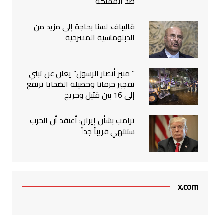
ضد المملكة
قاليباف: لسنا بحاجة إلى مزيد من
الدبلوماسية المسرحية
” منبر أنصار الرسول” يعلن عن تبني
تفجير جرمانا وحصيلة الضحايا ترتفع
إلى 16 بين قتيل وجريح
ترامب بشأن إيران: أعتقد أن الحرب
ستنتهي قريباً جداً
x.com