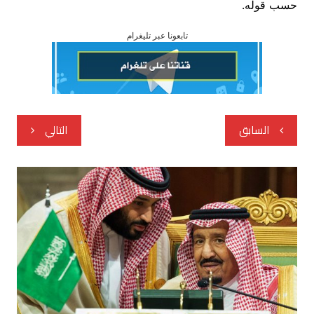
حسب قوله.
تابعونا عبر تليغرام
تصفّح
السابق
التالي
المقالات