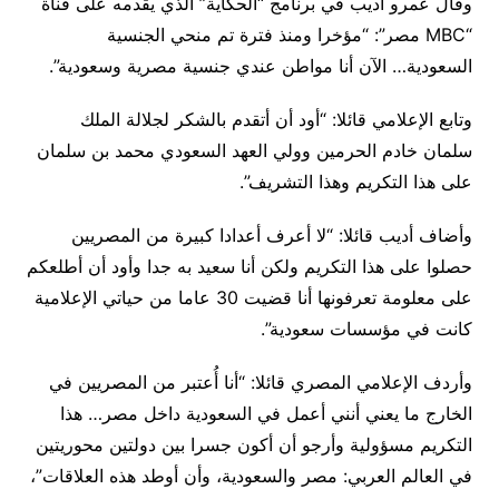
وقال عمرو أديب في برنامج “الحكاية” الذي يقدمه على قناة
“MBC مصر”: “مؤخرا ومنذ فترة تم منحي الجنسية
السعودية… الآن أنا مواطن عندي جنسية مصرية وسعودية”.
وتابع الإعلامي قائلا: “أود أن أتقدم بالشكر لجلالة الملك
سلمان خادم الحرمين وولي العهد السعودي محمد بن سلمان
على هذا التكريم وهذا التشريف”.
وأضاف أديب قائلا: “لا أعرف أعدادا كبيرة من المصريين
حصلوا على هذا التكريم ولكن أنا سعيد به جدا وأود أن أطلعكم
على معلومة تعرفونها أنا قضيت 30 عاما من حياتي الإعلامية
كانت في مؤسسات سعودية”.
وأردف الإعلامي المصري قائلا: “أنا أُعتبر من المصريين في
الخارج ما يعني أنني أعمل في السعودية داخل مصر… هذا
التكريم مسؤولية وأرجو أن أكون جسرا بين دولتين محوريتين
في العالم العربي: مصر والسعودية، وأن أوطد هذه العلاقات”،