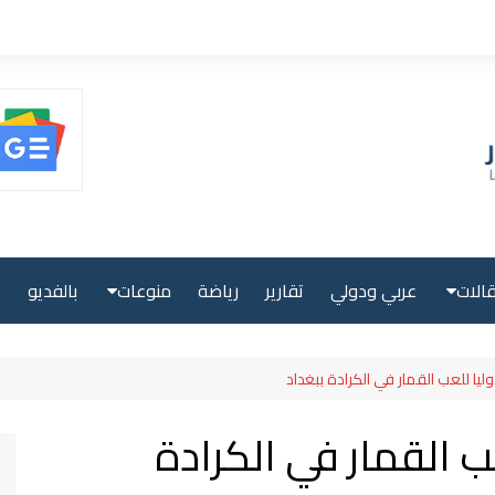
الات
عربي ودولي
تقارير
رياضة
منوعات
بالفديو
ا
حلية
صحة ولياقة
بية
علوم وتكنولوجيا
 للعب القمار في الكرادة
لية
سياحة