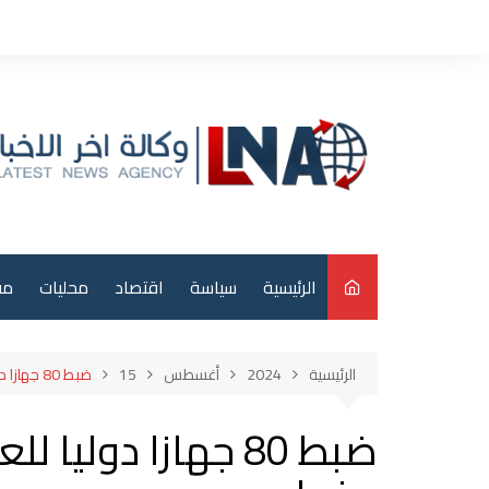
لتجاوز
لى
لمحتوى
الرئيسية
سياسة
اقتصاد
محليات
مق
م
الرئيسية
2024
أغسطس
15
ضبط 80 جهازا دوليا للعب القمار في الكرادة ببغداد
عر
ضبط 80 جهازا دوليا
دو