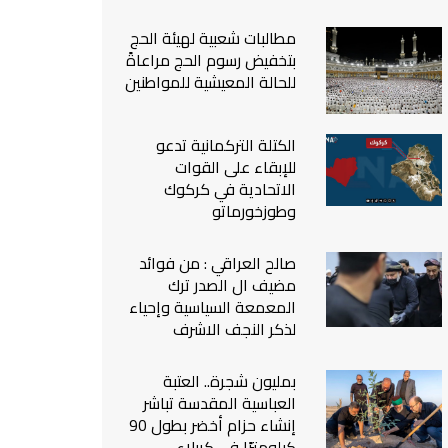
من نحن
مطالبات شعبية لهيئة الحج
اتصل بنا
بتخفيض رسوم الحج مراعاةً
للحالة المعيشية للمواطنين
الكتلة التركمانية تدعو
للإبقاء على القوات
الاتحادية في كركوك
وطوزخورماتو
صالح العراقي : من فوائد
مضيف ال الصدر ترك
المعمعة السياسية وإحياء
لذكر النجف الاشرف
بمليون شجرة.. العتبة
العباسية المقدسة تباشر
إنشاء حزام أخضر بطول 90
كيلومترًا في كربلاء