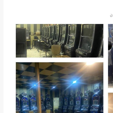
فن وثقافة
ان