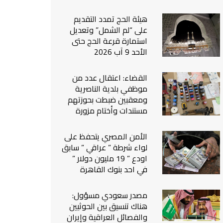
من نحن
هيئة الحج تمدد التقديم
اتصل بنا
على “لم الشمل” وتعديل
استمارة قرعة الحج حتى
الأحد 9 آب 2026
القضاء: اعتقال عدد من
موظفي بلدية الناصرية
ومعقبين ضبطت بحوزتهم
مستندات وأختام مزورة
الأمن المصري يتحفظ على
لواء شرطة ” عراقي ” سابق
اودع ” 19 مليون دولار ”
في احد بنوك القاهرة
مصدر سعودي مسؤول:
هناك تنسيق بين الحوثيين
والفصائل العراقية وإيران