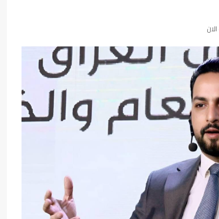
فن وثقافة
الان