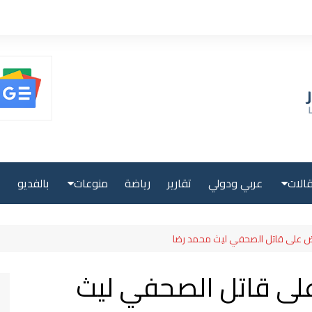
الات
عربي ودولي
تقارير
رياضة
منوعات
بالفديو
ا
حلية
صحة ولياقة
لقبض على قاتل الصحفي ليث محمد رضا
بية
علوم وتكنولوجيا
 على قاتل الصحفي ليث
لية
سياحة