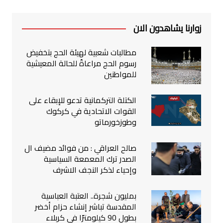
زوارنا يشاهدون الان
مطالبات شعبية لهيئة الحج بتخفيض
رسوم الحج مراعاةً للحالة المعيشية
للمواطنين
الكتلة التركمانية تدعو للإبقاء على
القوات الاتحادية في كركوك
وطوزخورماتو
صالح العراقي : من فوائد مضيف ال
الصدر ترك المعمعة السياسية
وإحياء لذكر النجف الاشرف
بمليون شجرة.. العتبة العباسية
المقدسة تباشر إنشاء حزام أخضر
بطول 90 كيلومترًا في كربلاء