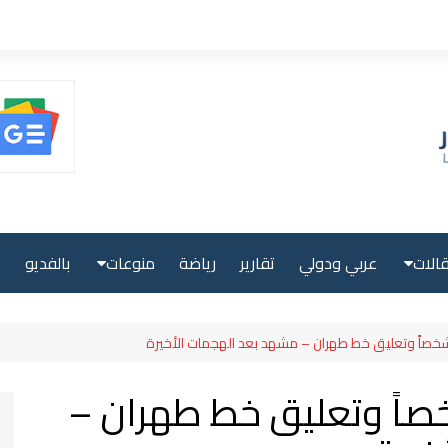
الات
عربي ودولي
تقارير
رياضة
منوعات
بالفديو
ا
حلية
صحة ولياقة
بية
علوم وتكنولوجيا
 تعلن مقتل 14 شخصاً وتعليق خط طهران –
لية
سياحة