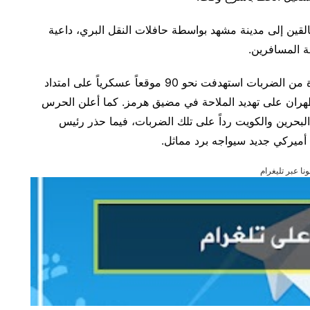
قين إلى مدينة مشهد بواسطة حافلات النقل البري، داعية
 المسافرين.
وفي المقابل، أعلن الجيش الأميركي انتهاء جولة جديدة من الضربات استهدفت نحو 90 موقعاً عسكرياً على امتداد
 طهران على تهديد الملاحة في مضيق هرمز. كما أعلن الحرس
لبحرين والكويت رداً على تلك الضربات، فيما حذر رئيس
 أميركي جديد سيواجه برد مماثل.
ونا عبر تليغرام