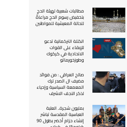
من نحن
مطالبات شعبية لهيئة الحج
اتصل بنا
بتخفيض رسوم الحج مراعاةً
للحالة المعيشية للمواطنين
الكتلة التركمانية تدعو
للإبقاء على القوات
الاتحادية في كركوك
وطوزخورماتو
صالح العراقي : من فوائد
مضيف ال الصدر ترك
المعمعة السياسية وإحياء
لذكر النجف الاشرف
بمليون شجرة.. العتبة
العباسية المقدسة تباشر
إنشاء حزام أخضر بطول 90
كيلومترًا في كربلاء